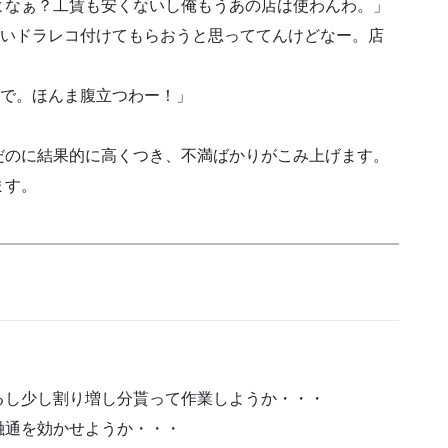
よなぁ？工賃も安くないし俺もうあの店は使わんわ。」
安いドラレコ付けてもらおうと思っててんけどなー。店
いで。ほんま腹立つわー！」
だのに結果的に高くつき、不満ばかりがこみ上げます。
ます。
るし少し割り増し分貰って作業しようか・・・
融通を効かせようか・・・