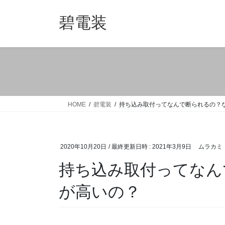
コ
ナ
ン
ビ
碧電装
テ
ゲ
ン
ー
ツ
シ
へ
ョ
ス
ン
キ
に
ッ
移
HOME
碧電装
持ち込み取付ってなんで断られるの？
プ
動
2020年10月20日
/ 最終更新日時 :
2021年3月9日
ムラカミ
持ち込み取付ってなん
が高いの？